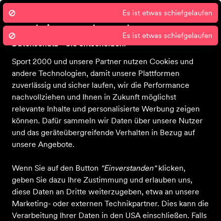
Wir nutzen Cookies um unsere Dienste
zu erbringen und zu verbessern.
Datenschutz - Sie entscheiden!
Sport 2000 und unsere Partner nutzen Cookies und
Startseite
Filialen
Kontakt
Bekleidung
Schuhe
Ausrüstung
S
andere Technologien, damit unsere Plattformen
zuverlässig und sicher laufen, wir die Performance
Leki
nachvollziehen und Ihnen in Zukunft möglichst
relevante Inhalte und personalisierte Werbung zeigen
können. Dafür sammeln wir Daten über unsere Nutzer
und das geräteübergreifende Verhalten in Bezug auf
Alle Produkte
unsere Angebote.
Wenn Sie auf den Button
"Einverstanden"
klicken,
geben Sie dazu Ihre Zustimmung und erlauben uns,
ALLE FILTER
diese Daten an Dritte weiterzugeben, etwa an unsere
Marketing- oder externen Technikpartner. Dies kann die
Verarbeitung Ihrer Daten in den USA einschließen. Falls
Farbe
Sportart
Größe
Altersgruppe