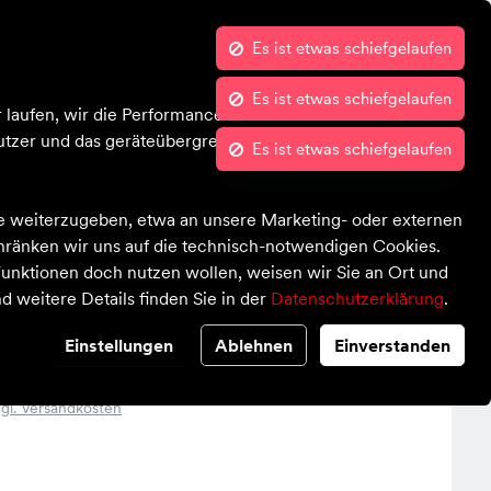
Es ist etwas schiefgelaufen
Es ist etwas schiefgelaufen
Kontrast
Mein Konto
Wunschliste
Warenkorb
Es ist etwas schiefgelaufen
Bekleidung
Schuhe
Ausrüstung
Sale
 laufen, wir die Performance nachvollziehen und Ihnen in
tzer und das geräteübergreifende Verhalten in Bezug auf
te weiterzugeben, etwa an unsere Marketing- oder externen
chränken wir uns auf die technisch-notwendigen Cookies.
unktionen doch nutzen wollen, weisen wir Sie an Ort und
d weitere Details finden Sie in der
Datenschutzerklärung
.
ermediate
Einstellungen
Ablehnen
Einverstanden
zgl. Versandkosten