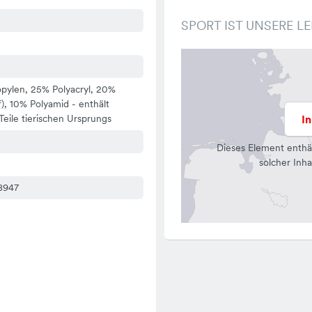
SPORT IST UNSERE L
pylen, 25% Polyacryl, 20%
), 10% Polyamid - enthält
 Teile tierischen Ursprungs
I
Dieses Element enthä
solcher Inha
8947