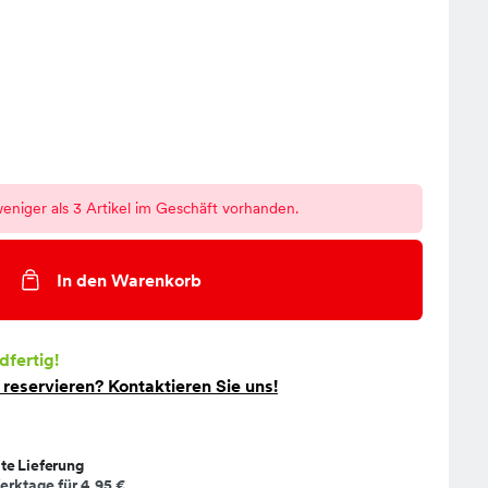
eniger als 3 Artikel im Geschäft vorhanden.
In den Warenkorb
dfertig!
t
reservieren
? Kontaktieren Sie uns!
te Lieferung
erktage für
4,95 €