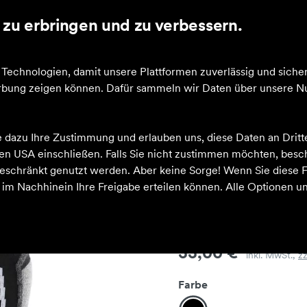
zu erbringen und zu verbessern.
echnologien, damit unsere Plattformen zuverlässig und sicher
Werbung zeigen können. Dafür sammeln wir Daten über unsere Nu
mediate
e dazu Ihre Zustimmung und erlauben uns, diese Daten an Drit
 den USA einschließen. Falls Sie nicht zustimmen möchten, bes
schränkt genutzt werden. Aber keine Sorge! Wenn Sie diese F
h im Nachhinein Ihre Freigabe erteilen können. Alle Optionen un
Skiing 2 Int
Preis
33,00 €
inkl. MwSt.,
z
Farbe