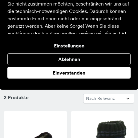
Sie nicht zustimmen möchten, beschränken wir uns auf
ALLE FILTER
die technisch-notwendigen Cookies. Dadurch können
bestimmte Funktionen nicht oder nur eingeschränkt
genutzt werden. Aber keine Sorge! Wenn Sie diese
Farbe
Größe
Altersgruppe
Marke
Funktionen doch nutzen wollen, weisen wir Sie an Ort
und Stelle noch einmal auf die Einstellungen hin, damit
Einstellungen
Sie auch im Nachhinein Ihre Freigabe erteilen können.
Alle Optionen und weitere Details finden Sie in der
Quick Schuh
Kitz-pichler
Ablehnen
Filialen
Marke
Datenschutzerklärung
.
Einverstanden
Alles zurücksetzen
2 Produkte