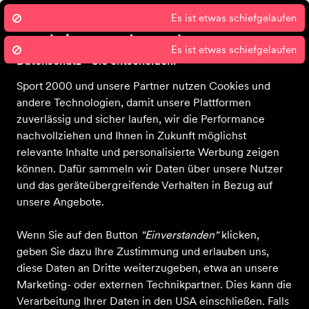
Es ist etwas schiefgelaufen
Wir nutzen Cookies um unsere Dienste
zu erbringen und zu verbessern.
Es ist etwas schiefgelaufen
Datenschutz - Sie entscheiden!
Sport 2000 und unsere Partner nutzen Cookies und
Startseite
Filialen
Kontakt
Bekleidung
Schuhe
Ausrüstung
S
andere Technologien, damit unsere Plattformen
zuverlässig und sicher laufen, wir die Performance
nachvollziehen und Ihnen in Zukunft möglichst
relevante Inhalte und personalisierte Werbung zeigen
Quick Schuh
können. Dafür sammeln wir Daten über unsere Nutzer
und das geräteübergreifende Verhalten in Bezug auf
Rufen Sie uns an
Schreiben Sie uns
unsere Angebote.
+49 7671317
E-Mail senden
Wenn Sie auf den Button
"Einverstanden"
klicken,
Zum Profil
geben Sie dazu Ihre Zustimmung und erlauben uns,
Mehr erfahren
diese Daten an Dritte weiterzugeben, etwa an unsere
Marketing- oder externen Technikpartner. Dies kann die
Verarbeitung Ihrer Daten in den USA einschließen. Falls